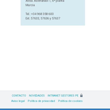
Avda. Abenarabi 1, 6ª planta
Murcia
Tel.: +34 968 358 600
Ext. 57633, 57636 y 57637
CONTACTO
NOVEDADES
INTRANET GESTORES PE
Aviso legal
Política de privacidad
Política de cookies