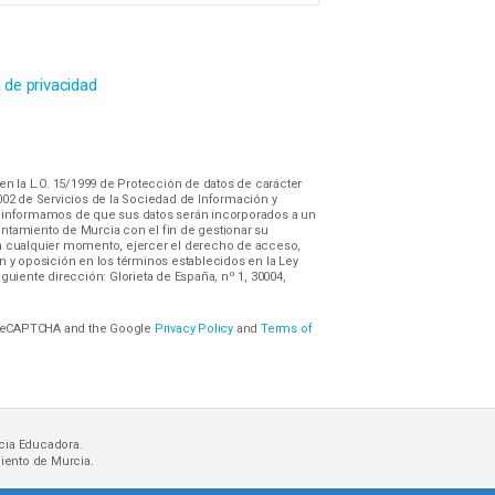
a de privacidad
 en la L.O. 15/1999 de Protección de datos de carácter
2002 de Servicios de la Sociedad de Información y
e informamos de que sus datos serán incorporados a un
ntamiento de Murcia con el fin de gestionar su
en cualquier momento, ejercer el derecho de acceso,
n y oposición en los términos establecidos en la Ley
iguiente dirección: Glorieta de España, nº 1, 30004,
y reCAPTCHA and the Google
Privacy Policy
and
Terms of
rcia Educadora.
iento de Murcia.