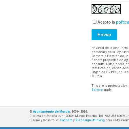
Acepto la
polític
En virtud de lo dispuesto
personal y de la Ley 34/
Comercio Electrónico, l
fichero propiedad de Ayu
consulta. Usted podrá, 
rectificación, cancelació
Orgánica 15/1999, en la s
Murcia
This site is protected b
Service
apply.
©
Ayuntamiento de Murcia
, 2001-
2026
.
Glorieta de España. s/n - 30004 Murcia-España. Tel.: 968 358 600 Mu
Diseño y Desarrollo:
Hacheté
y
XLI design+thinking
para el Ayuntam